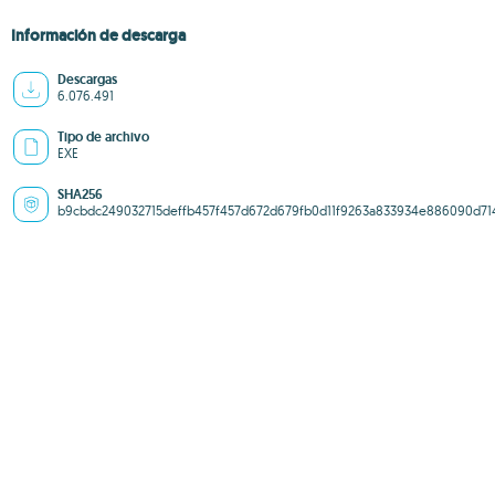
Información de descarga
Descargas
6.076.491
Tipo de archivo
EXE
SHA256
b9cbdc249032715deffb457f457d672d679fb0d11f9263a833934e886090d71