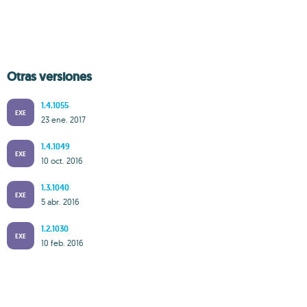
Otras versiones
1.4.1055
EXE
23 ene. 2017
1.4.1049
EXE
10 oct. 2016
1.3.1040
EXE
5 abr. 2016
1.2.1030
EXE
10 feb. 2016