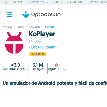
CAPCUT
CHATBOTS CON IA
MANUS
MALWAREBYTES
APPS DE MANGA
WINDOWS
/
JUEGOS
/
EMULADORES
/
KOPLAYER
KoPlayer
1.4.1056
KOPLAYER team
DEV ONBOARD
3.9
6.1 M
75
valoraciones
descargas
seguridad
Un emulador de Android potente y fácil de confi