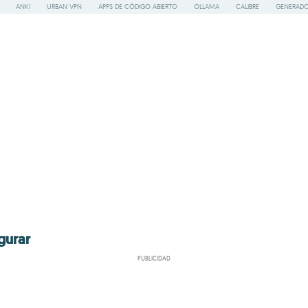
ANKI
URBAN VPN
APPS DE CÓDIGO ABIERTO
OLLAMA
CALIBRE
GENERADO
gurar
PUBLICIDAD