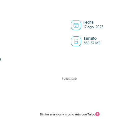
Fecha
17 ago. 2023
Tamaño
368.37 MB
4
PUBLICIDAD
Elimina anuncios y mucho más con Turbo